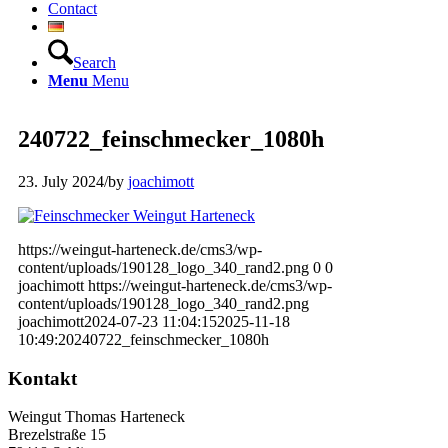
Contact
Search
Menu
Menu
240722_feinschmecker_1080h
23. July 2024
/
by
joachimott
https://weingut-harteneck.de/cms3/wp-
content/uploads/190128_logo_340_rand2.png
0
0
joachimott
https://weingut-harteneck.de/cms3/wp-
content/uploads/190128_logo_340_rand2.png
joachimott
2024-07-23 11:04:15
2025-11-18
10:49:20
240722_feinschmecker_1080h
Kontakt
Weingut Thomas Harteneck
Brezelstraße 15