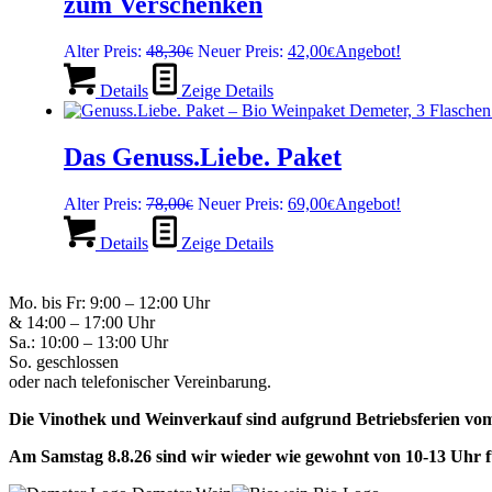
zum Verschenken
Ursprünglicher
Aktueller
Alter Preis:
48,30
Neuer Preis:
42,00
Angebot!
€
€
Preis
Preis
war:
ist:
Details
Zeige Details
48,30€
42,00€.
Das Genuss.Liebe. Paket
Ursprünglicher
Aktueller
Alter Preis:
78,00
Neuer Preis:
69,00
Angebot!
€
€
Preis
Preis
war:
ist:
Details
Zeige Details
78,00€
69,00€.
Mo. bis Fr: 9:00 – 12:00 Uhr
& 14:00 – 17:00 Uhr
Sa.: 10:00 – 13:00 Uhr
So. geschlossen
oder nach telefonischer Vereinbarung.
Die Vinothek und Weinverkauf sind aufgrund Betriebsferien vom 
Am Samstag 8.8.26 sind wir wieder wie gewohnt von 10-13 Uhr f