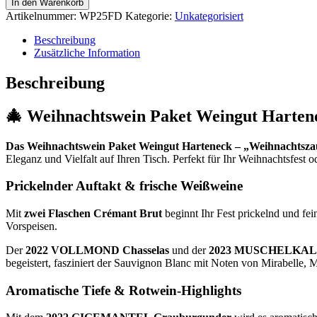
In den Warenkorb
&
Artikelnummer:
WP25FD
Kategorie:
Unkategorisiert
Dine
Menge
Beschreibung
Zusätzliche Information
Beschreibung
🎄
Weihnachtswein Paket Weingut Hartene
Das Weihnachtswein Paket Weingut Harteneck – „Weihnachtszau
Eleganz und Vielfalt auf Ihren Tisch. Perfekt für Ihr Weihnachtsfest
Prickelnder Auftakt & frische Weißweine
Mit
zwei Flaschen Crémant Brut
beginnt Ihr Fest prickelnd und fe
Vorspeisen.
Der
2022 VOLLMOND Chasselas
und der
2023 MUSCHELKALK 
begeistert, fasziniert der Sauvignon Blanc mit Noten von Mirabelle, 
Aromatische Tiefe & Rotwein-Highlights