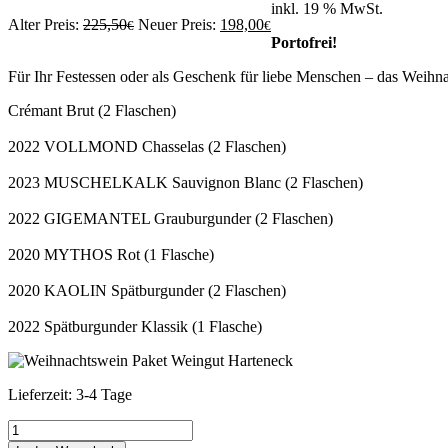
inkl. 19 % MwSt.
Ursprünglicher
Aktueller
Alter Preis:
225,50
Neuer Preis:
198,00
€
€
Preis
Preis
Portofrei!
war:
ist:
Für Ihr Festessen oder als Geschenk für liebe Menschen – das Weih
225,50€
198,00€.
Crémant Brut (2 Flaschen)
2022 VOLLMOND Chasselas (2 Flaschen)
2023 MUSCHELKALK Sauvignon Blanc (2 Flaschen)
2022 GIGEMANTEL Grauburgunder (2 Flaschen)
2020 MYTHOS Rot (1 Flasche)
2020 KAOLIN Spätburgunder (2 Flaschen)
2022 Spätburgunder Klassik (1 Flasche)
Lieferzeit:
3-4 Tage
Weihnachtszauber
Fine