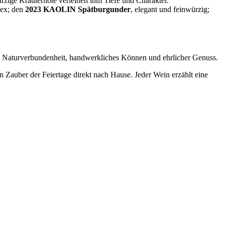
ürzige Kräuternote verleihen ihm Tiefe und Charakter.
lex; den
2023 KAOLIN Spätburgunder
, elegant und feinwürzig;
r: Naturverbundenheit, handwerkliches Können und ehrlicher Genuss.
n Zauber der Feiertage direkt nach Hause. Jeder Wein erzählt eine