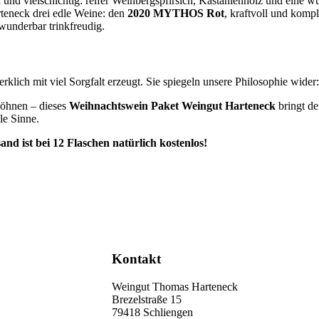
 und vielschichtig: reifer Weinbergspfirsich, Kastanienholz und eine w
teneck drei edle Weine: den
2020 MYTHOS Rot
, kraftvoll und komp
wunderbar trinkfreudig.
ich mit viel Sorgfalt erzeugt. Sie spiegeln unsere Philosophie wide
wöhnen – dieses
Weihnachtswein Paket Weingut Harteneck
bringt de
le Sinne.
nd ist bei 12 Flaschen natürlich kostenlos!
Kontakt
Weingut Thomas Harteneck
Brezelstraße 15
79418 Schliengen