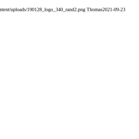
content/uploads/190128_logo_340_rand2.png
Thomas
2021-09-23