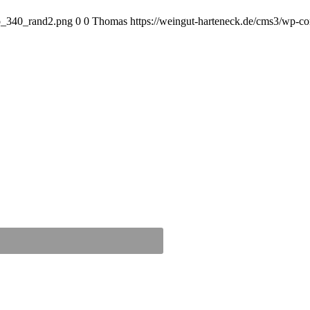
go_340_rand2.png
0
0
Thomas
https://weingut-harteneck.de/cms3/wp-