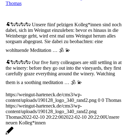
Thomas
🐏🐑🐑🐑🐑 Unsere fünf pelzigen Kolleg*innen sind noch
dabei, sich im Weingut einzuleben: bevor es hinaus in die
Weinberge geht, wird erst mal ums Weingut herum alles
sorgsam abgegrast. Sie dabei zu beobachten: eine
wohltuende Meditation … 🕉️ 💫
🐏🐑🐑🐑🐑 Our five furry colleagues are still settling in at
the winery: before they go out into the vineyards, they first
carefully graze everything around the winery. Watching
them is a soothing meditation … 🕉️ 💫
https://weingut-harteneck.de/cms3/wp-
content/uploads/190128_logo_340_rand2.png
0
0
Thomas
https://weingut-harteneck.de/cms3/wp-
content/uploads/190128_logo_340_rand2.png
Thomas
2022-02-10 20:22:00
2022-02-10 20:22:00
Unsere
neuen Kolleg*innen