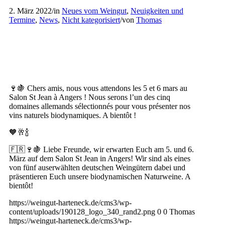
2. März 2022
/
in
Neues vom Weingut
,
Neuigkeiten und
Termine
,
News
,
Nicht kategorisiert
/
von
Thomas
🍷🍇 Chers amis, nous vous attendons les 5 et 6 mars au
Salon St Jean à Angers ! Nous serons l’un des cinq
domaines allemands sélectionnés pour vous présenter nos
vins naturels biodynamiques. A bientôt !
🧡🥂🍾
🇫🇷🍷🍇 Liebe Freunde, wir erwarten Euch am 5. und 6.
März auf dem Salon St Jean in Angers! Wir sind als eines
von fünf auserwählten deutschen Weingütern dabei und
präsentieren Euch unsere biodynamischen Naturweine. A
bientôt!
https://weingut-harteneck.de/cms3/wp-
content/uploads/190128_logo_340_rand2.png
0
0
Thomas
https://weingut-harteneck.de/cms3/wp-