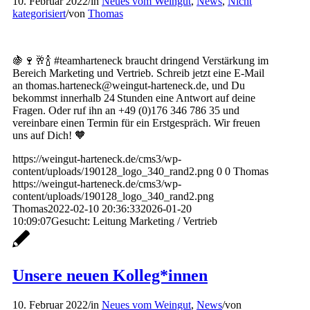
10. Februar 2022
/
in
Neues vom Weingut
,
News
,
Nicht
kategorisiert
/
von
Thomas
🍇🍷🥂🍾 #teamharteneck braucht dringend Verstärkung im
Bereich Marketing und Vertrieb. Schreib jetzt eine E-Mail
an thomas.harteneck@weingut-harteneck.de, und Du
bekommst innerhalb 24 Stunden eine Antwort auf deine
Fragen. Oder ruf ihn an +49 (0)176 346 786 35 und
vereinbare einen Termin für ein Erstgespräch. Wir freuen
uns auf Dich! 🧡
https://weingut-harteneck.de/cms3/wp-
content/uploads/190128_logo_340_rand2.png
0
0
Thomas
https://weingut-harteneck.de/cms3/wp-
content/uploads/190128_logo_340_rand2.png
Thomas
2022-02-10 20:36:33
2026-01-20
10:09:07
Gesucht: Leitung Marketing / Vertrieb
Unsere neuen Kolleg*innen
10. Februar 2022
/
in
Neues vom Weingut
,
News
/
von