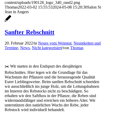
content/uploads/190128_logo_340_rand2.png
Thomas
2022-03-02 15:55:53
2024-05-08 15:20:30
Salon St
Jean in Angers
Sanfter Rebschnitt
20. Februar 2022
/
in
Neues vom Weingut
,
Neuigkeiten und
Termine
,
News
,
Nicht kategorisiert
/
von
Thomas
✂️ Wir starten in den Endspurt des diesjährigen
Rebschnittes. Hier legen wir die Grundlage für das
Wachstum der Pflanzen und die herausragende Qualität
Eurer Lieblingsweine. Beim sanften Rebschnitt schneiden
wir ausschließlich ins junge Holz, um die Leitungsbahnen
im Inneren des Rebstocks nicht zu beschädigen. So
erhalten wir den Saftfluss in der Pflanze, die Reben sind
widerstandsfähiger und erreichen ein höheres Alter. Wir
unterstützen den natürlichen Wuchs der Rebe, jeder
Rebstock wird individuell behandelt.