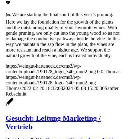
🧡
✂️ We are starting the final spurt of this year’s pruning.
Here we lay the foundation for the growth of the plants
and the outstanding quality of your favourite wines. With
gentle pruning, we only cut into the young wood so as not
to damage the conductive pathways inside the vine. In this
way we maintain the sap flow in the plant, the vines are
more resistant and reach a higher age. We support the
natural growth of the vine, each is treated individually.
https://weingut-harteneck.de/cms3/wp-
content/uploads/190128_logo_340_rand2.png
0
0
Thomas
https://weingut-harteneck.de/cms3/wp-
content/uploads/190128_logo_340_rand2.png
Thomas
2022-02-20 18:32:03
2024-05-08 15:20:30
Sanfter
Rebschnitt
Gesucht: Leitung Marketing /
Vertrieb