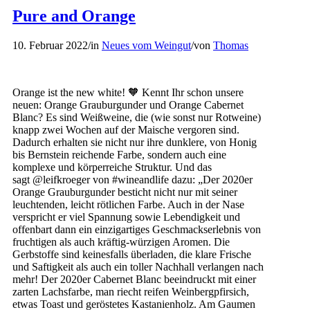
Pure and Orange
10. Februar 2022
/
in
Neues vom Weingut
/
von
Thomas
Orange ist the new white! 🧡 Kennt Ihr schon unsere
neuen: Orange Grauburgunder und Orange Cabernet
Blanc? Es sind Weißweine, die (wie sonst nur Rotweine)
knapp zwei Wochen auf der Maische vergoren sind.
Dadurch erhalten sie nicht nur ihre dunklere, von Honig
bis Bernstein reichende Farbe, sondern auch eine
komplexe und körperreiche Struktur. Und das
sagt @leifkroeger von #wineandlife dazu: „Der 2020er
Orange Grauburgunder besticht nicht nur mit seiner
leuchtenden, leicht rötlichen Farbe. Auch in der Nase
verspricht er viel Spannung sowie Lebendigkeit und
offenbart dann ein einzigartiges Geschmackserlebnis von
fruchtigen als auch kräftig-würzigen Aromen. Die
Gerbstoffe sind keinesfalls überladen, die klare Frische
und Saftigkeit als auch ein toller Nachhall verlangen nach
mehr! Der 2020er Cabernet Blanc beeindruckt mit einer
zarten Lachsfarbe, man riecht reifen Weinbergpfirsich,
etwas Toast und geröstetes Kastanienholz. Am Gaumen