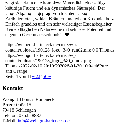
zeigt sich dann eine komplexe Mineralität, eine saftig-
kräutrige Frucht und ein dynamisches Säurespiel. Der
lange Abgang ist geprägt von leichten salzig
Zartbitternoten, wilden Kräutern und edlem Kastanienholz.
Einfach grandios und ein sehr vielseitiger Essensbegleiter.
Keine alltäglichen Naturweine mit sehr viel Potential und
eigenem Geschmackserlebnis!“ 🧡
https://weingut-harteneck.de/cms3/wp-
content/uploads/190128_logo_340_rand2.png
0
0
Thomas
https://weingut-harteneck.de/cms3/wp-
content/uploads/190128_logo_340_rand2.png
Thomas
2022-02-10 20:10:29
2026-01-20 10:04:46
Pure
and Orange
Seite 4 von 11
«
‹
2
3
4
5
6
›
»
Kontakt
Weingut Thomas Harteneck
Brezelstraße 15
79418 Schliengen
Telefon: 07635 8837
E-Mail:
info@weingut-harteneck.de