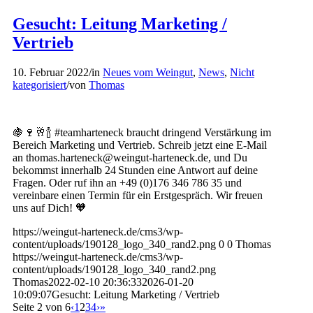
Gesucht: Leitung Marketing /
Vertrieb
10. Februar 2022
/
in
Neues vom Weingut
,
News
,
Nicht
kategorisiert
/
von
Thomas
🍇🍷🥂🍾 #teamharteneck braucht dringend Verstärkung im
Bereich Marketing und Vertrieb. Schreib jetzt eine E-Mail
an thomas.harteneck@weingut-harteneck.de, und Du
bekommst innerhalb 24 Stunden eine Antwort auf deine
Fragen. Oder ruf ihn an +49 (0)176 346 786 35 und
vereinbare einen Termin für ein Erstgespräch. Wir freuen
uns auf Dich! 🧡
https://weingut-harteneck.de/cms3/wp-
content/uploads/190128_logo_340_rand2.png
0
0
Thomas
https://weingut-harteneck.de/cms3/wp-
content/uploads/190128_logo_340_rand2.png
Thomas
2022-02-10 20:36:33
2026-01-20
10:09:07
Gesucht: Leitung Marketing / Vertrieb
Seite 2 von 6
‹
1
2
3
4
›
»