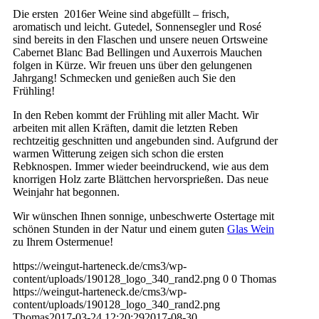
Die ersten 2016er Weine sind abgefüllt – frisch,
aromatisch und leicht. Gutedel, Sonnensegler und Rosé
sind bereits in den Flaschen und unsere neuen Ortsweine
Cabernet Blanc Bad Bellingen und Auxerrois Mauchen
folgen in Kürze. Wir freuen uns über den gelungenen
Jahrgang! Schmecken und genießen auch Sie den
Frühling!
In den Reben kommt der Frühling mit aller Macht. Wir
arbeiten mit allen Kräften, damit die letzten Reben
rechtzeitig geschnitten und angebunden sind. Aufgrund der
warmen Witterung zeigen sich schon die ersten
Rebknospen. Immer wieder beeindruckend, wie aus dem
knorrigen Holz zarte Blättchen hervorsprießen. Das neue
Weinjahr hat begonnen.
Wir wünschen Ihnen sonnige, unbeschwerte Ostertage mit
schönen Stunden in der Natur und einem guten
Glas Wein
zu Ihrem Ostermenue!
https://weingut-harteneck.de/cms3/wp-
content/uploads/190128_logo_340_rand2.png
0
0
Thomas
https://weingut-harteneck.de/cms3/wp-
content/uploads/190128_logo_340_rand2.png
Thomas
2017-03-24 12:20:29
2017-08-30