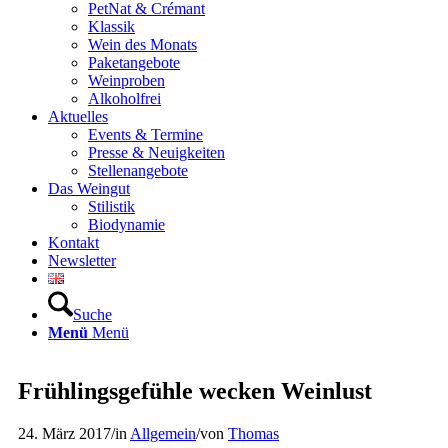
PetNat & Crémant
Klassik
Wein des Monats
Paketangebote
Weinproben
Alkoholfrei
Aktuelles
Events & Termine
Presse & Neuigkeiten
Stellenangebote
Das Weingut
Stilistik
Biodynamie
Kontakt
Newsletter
Suche
Menü
Menü
Frühlingsgefühle wecken Weinlust
24. März 2017
/
in
Allgemein
/
von
Thomas