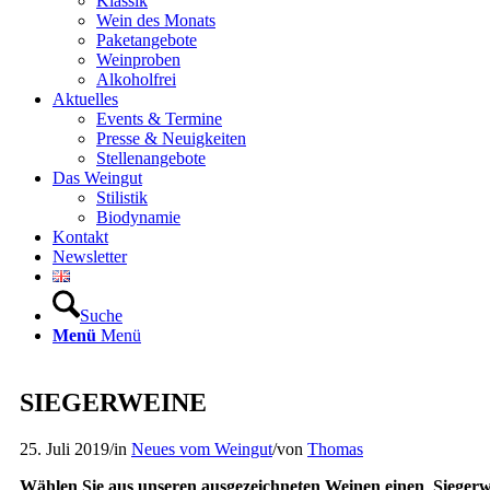
Klassik
Wein des Monats
Paketangebote
Weinproben
Alkoholfrei
Aktuelles
Events & Termine
Presse & Neuigkeiten
Stellenangebote
Das Weingut
Stilistik
Biodynamie
Kontakt
Newsletter
Suche
Menü
Menü
SIEGERWEINE
25. Juli 2019
/
in
Neues vom Weingut
/
von
Thomas
Wählen Sie aus unseren ausgezeichneten Weinen einen Sieger