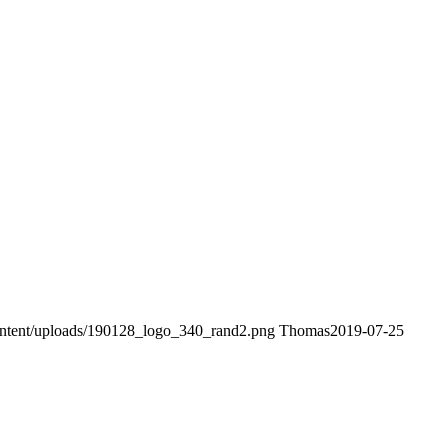
content/uploads/190128_logo_340_rand2.png
Thomas
2019-07-25