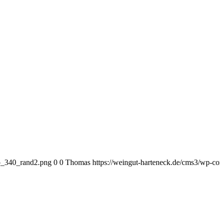
go_340_rand2.png
0
0
Thomas
https://weingut-harteneck.de/cms3/wp-